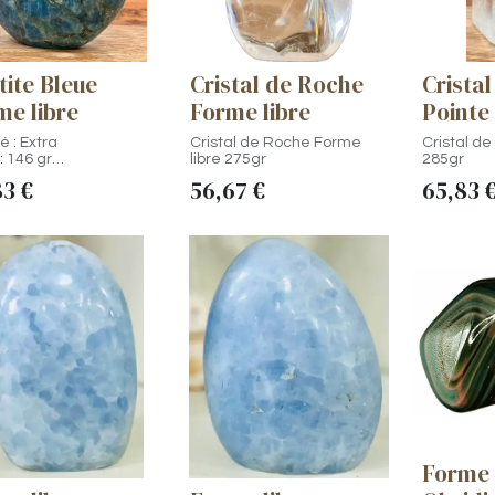
tite Bleue
Cristal de Roche
Crista
me libre
Forme libre
Pointe
é : Extra
Cristal de Roche Forme
Cristal d
: 146 gr
libre 275gr
285gr
ur : 5,7 cm
83
€
56,67
€
65,83
ne : Madagascar
 de l'Apatite :
e à mieux s'exprimer
orise l'écoute
ule la concentration,
moire
it le stress et
te un sentiment de
e
rise l'intuition
ste la volonté et aide
r de l'avant
e à prendre en
te son
sensibilité
Forme 
 unique, la photo est
actuelle