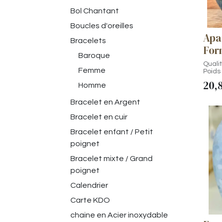
Bol Chantant
Boucles d'oreilles
Apa
Bracelets
For
Baroque
Qualit
Femme
Poids 
Haute
20,
Homme
Origi
Vertus
Bracelet en Argent
- Aid
et fav
Bracelet en cuir
- Stim
la mé
Bracelet enfant / Petit
- Rédu
poignet
appor
calm
Bracelet mixte / Grand
- Favo
- Boo
poignet
à alle
- Aid
Calendrier
comp
hyper
Carte KDO
Pièce
chaine en Acier inoxydable
contr