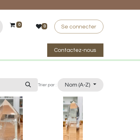
0
Se connecter
0
Contactez-nous
suis-je ?
Nom (A-Z)
Trier par :