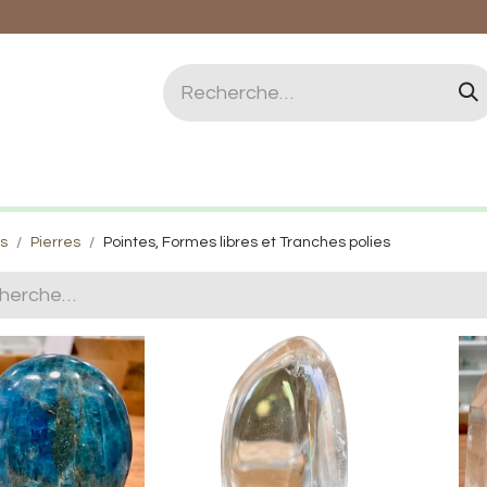
logie et Lithothérapie
Vertus des pierres
Qui 
ts
Pierres
Pointes, Formes libres et Tranches polies