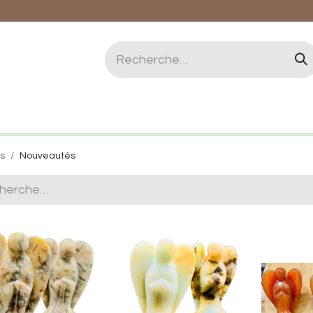
logie et Lithothérapie
Vertus des pierres
Qui 
ts
Nouveautés