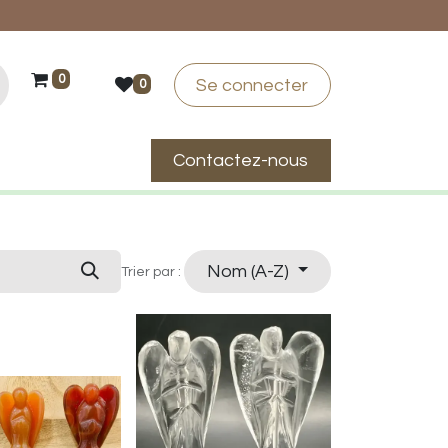
0
Se connecter
0
Contactez-nous
suis-je ?
Nom (A-Z)
Trier par :