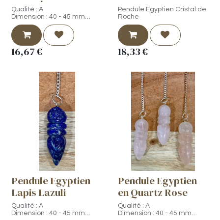
Qualité : A
Pendule Egyptien Cristal de
Dimension : 40 - 45 mm
Roche
Origine : Brésil
Photo contractuelle, vous
recevrez un pendule parmi
16,67
€
18,33
€
le lot.
Pendule Egyptien
Pendule Egyptien
Lapis Lazuli
en Quartz Rose
Qualité : A
Qualité : A
Dimension : 40 - 45 mm
Dimension : 40 - 45 mm