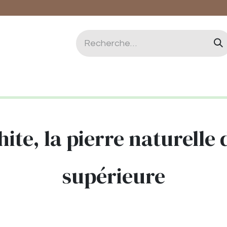
logie et Lithothérapie
Vertus des pierres
Qui 
ite, la pierre naturelle
supérieure