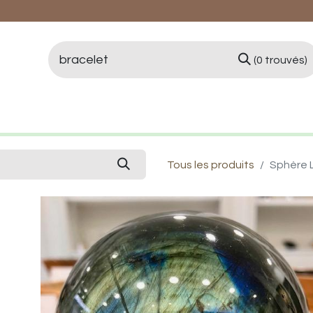
(0 trouvés)
logie et Lithothérapie
Vertus des pierres
Qui 
Tous les produits
Sphère 