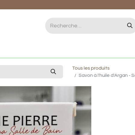
logie et Lithothérapie
Vertus des pierres
Qui 
Tous les produits
Savon à l'huile d'Argan - 