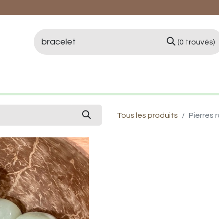
(0 trouvés)
logie et Lithothérapie
Vertus des pierres
Qui 
Tous les produits
Pierres 