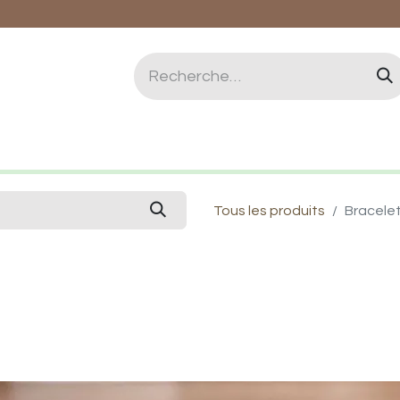
logie et Lithothérapie
Vertus des pierres
Qui 
Tous les produits
Bracele