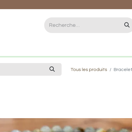
logie et Lithothérapie
Vertus des pierres
Qui 
Tous les produits
Bracele