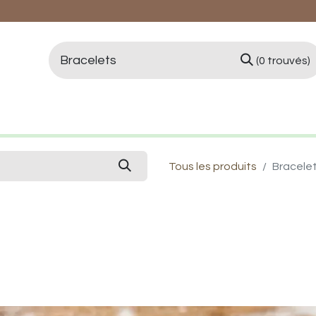
(0 trouvés)
logie et Lithothérapie
Vertus des pierres
Qui 
Tous les produits
Bracelet