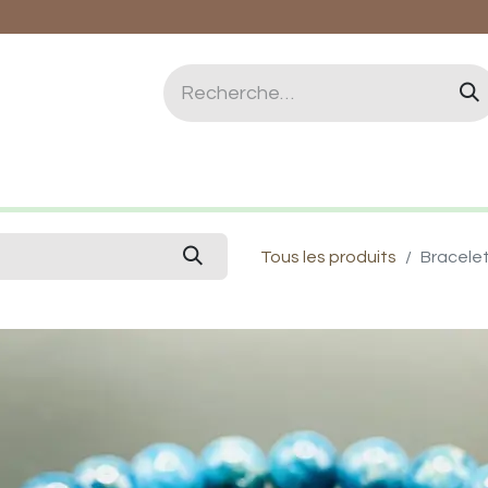
logie et Lithothérapie
Vertus des pierres
Qui 
Tous les produits
Bracele