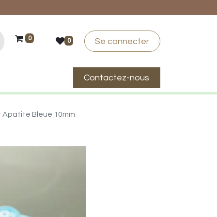
0
Se connecter
0
Contactez-nous
suis-je ?
t Apatite Bleue 10mm