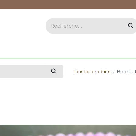
logie et Lithothérapie
Vertus des pierres
Qui 
Tous les produits
Bracele