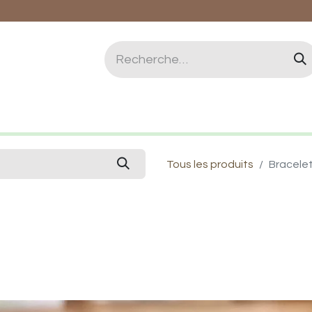
logie et Lithothérapie
Vertus des pierres
Qui 
Tous les produits
Bracele