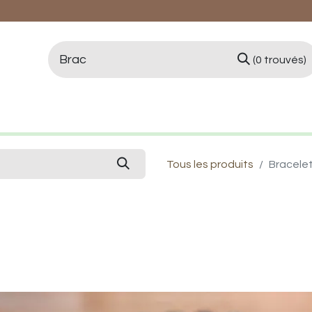
(0 trouvés)
logie et Lithothérapie
Vertus des pierres
Qui 
Tous les produits
Bracele