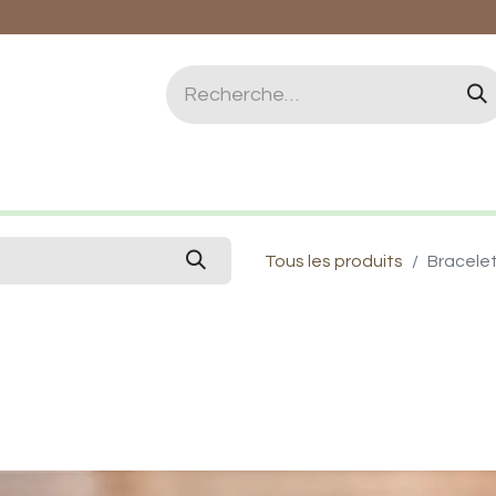
logie et Lithothérapie
Vertus des pierres
Qui 
Tous les produits
Bracele