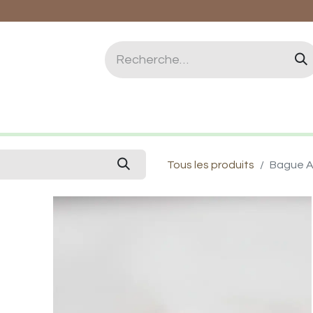
logie et Lithothérapie
Vertus des pierres
Qui 
Tous les produits
Bague A